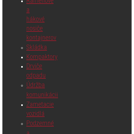
Ramenové
a
hákové
nosiče
kontajnerov
Skládka
Kompaktory
Drviče
odpadu
Údržba
komunikácii
Zametacie
vozidlá
Podzemné
a