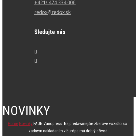
+421/ 474 334 006
redox@redox.sk
Sledujte nás
NOVINKY
Home
Novinky
FAUN Variopress: Najpredávanejšie zberové vozidlo so
zadným nakladaním v Európe má dobrý dôvod