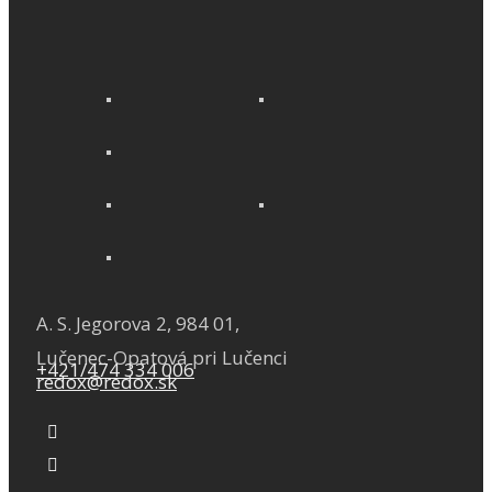
A. S. Jegorova 2, 984 01,
Lučenec-Opatová pri Lučenci
+421/474 334 006
redox@redox.sk