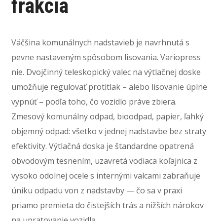
frakcia
Väčšina komunálnych nadstavieb je navrhnutá s
pevne nastaveným spôsobom lisovania. Variopress
nie. Dvojčinný teleskopický valec na výtlačnej doske
umožňuje regulovať protitlak – alebo lisovanie úplne
vypnúť – podľa toho, čo vozidlo práve zbiera.
Zmesový komunálny odpad, bioodpad, papier, ľahký
objemný odpad: všetko v jednej nadstavbe bez straty
efektivity. Výtlačná doska je štandardne opatrená
obvodovým tesnením, uzavretá vodiaca koľajnica z
vysoko odolnej ocele s internými valcami zabraňuje
úniku odpadu von z nadstavby — čo sa v praxi
priamo premieta do čistejších trás a nižších nárokov
na upratovanie vozidla.