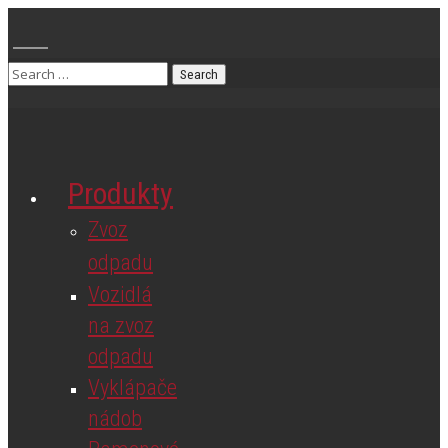
Produkty
Zvoz
odpadu
Vozidlá
na zvoz
odpadu
Vyklápače
nádob