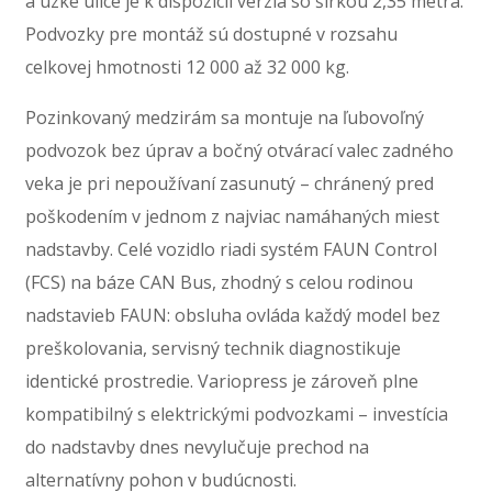
a úzke ulice je k dispozícii verzia so šírkou 2,35 metra.
Podvozky pre montáž sú dostupné v rozsahu
celkovej hmotnosti 12 000 až 32 000 kg.
Pozinkovaný medzirám sa montuje na ľubovoľný
podvozok bez úprav a bočný otvárací valec zadného
veka je pri nepoužívaní zasunutý – chránený pred
poškodením v jednom z najviac namáhaných miest
nadstavby. Celé vozidlo riadi systém FAUN Control
(FCS) na báze CAN Bus, zhodný s celou rodinou
nadstavieb FAUN: obsluha ovláda každý model bez
preškolovania, servisný technik diagnostikuje
identické prostredie. Variopress je zároveň plne
kompatibilný s elektrickými podvozkami – investícia
do nadstavby dnes nevylučuje prechod na
alternatívny pohon v budúcnosti.