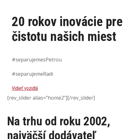
20 rokov inovácie pre
čistotu našich miest
#separujemesPetrou
#separujemeRadi
Vidieť vozidlá
[rev_slider alias=”home2″][/rev_slider]
Na trhu od roku 2002,
najväčší
dodávateľ