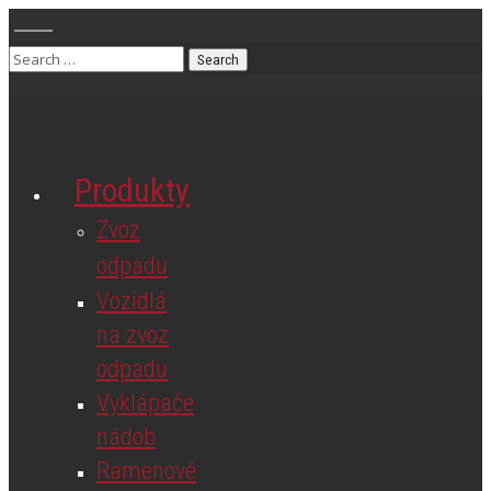
Produkty
Zvoz
odpadu
Vozidlá
na zvoz
odpadu
Vyklápače
nádob
Ramenové