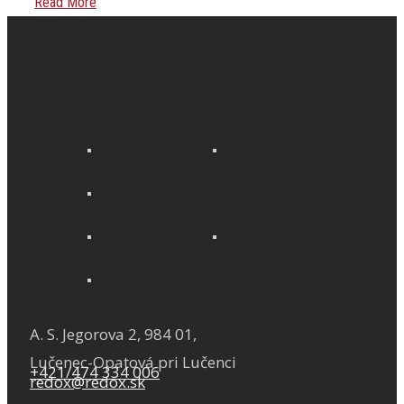
Read More
A. S. Jegorova 2, 984 01,
Lučenec-Opatová pri Lučenci
+421/474 334 006
redox@redox.sk