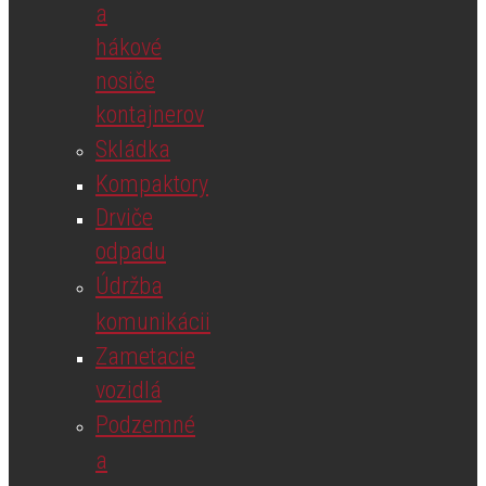
a
hákové
nosiče
kontajnerov
Skládka
Kompaktory
Drviče
odpadu
Údržba
komunikácii
Zametacie
vozidlá
Podzemné
a