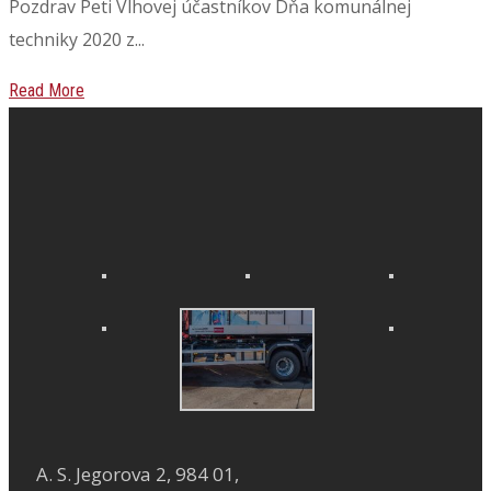
Pozdrav Peti Vlhovej účastníkov Dňa komunálnej
techniky 2020 z...
Read More
A. S. Jegorova 2, 984 01,