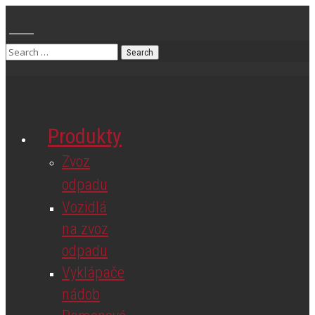
Produkty
Zvoz
odpadu
Vozidlá
na zvoz
odpadu
Vyklápače
nádob