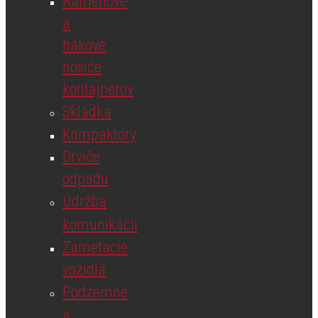
Ramenové
a
hákové
nosiče
kontajnerov
Skládka
Kompaktory
Drviče
odpadu
Údržba
komunikácii
Zametacie
vozidlá
Podzemné
a