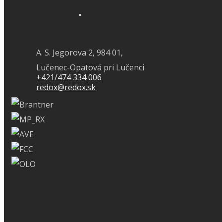
A. S. Jegorova 2, 984 01,
Lučenec-Opatová pri Lučenci
+421/474 334 006
redox@redox.sk