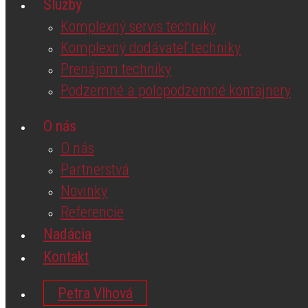
Služby
Podzemné a polopodzemné kontajnery
Partnerstvá
Komplexný servis techniky
O nás
Novinky
O nás
Komplexný dodávateľ techniky
Referencie
Partnerstvá
Prenájom techniky
Nadácia
Novinky
Podzemné a polopodzemné kontajnery
Kontakt
Referencie
Petra Vlhová
O nás
Nadácia
English
O nás
Kontakt
German
Partnerstvá
Novinky
Petra Vlhová
Referencie
English
Nadácia
German
Kontakt
Petra Vlhová