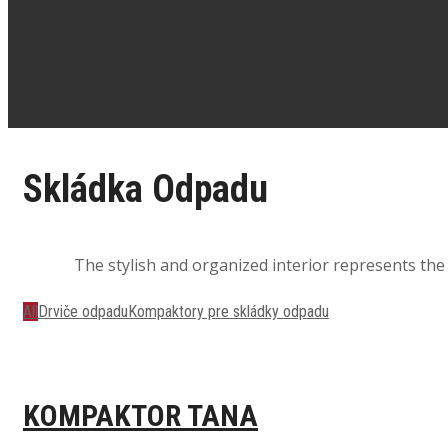
Skládka
Odpadu
The stylish and organized interior represents the 
All
Drviče odpadu
Kompaktory pre skládky odpadu
KOMPAKTOR TANA