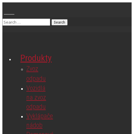
Produkty
Zvoz
odpadu
Vozidlá
na zvoz
odpadu
Vyklápače
nádob