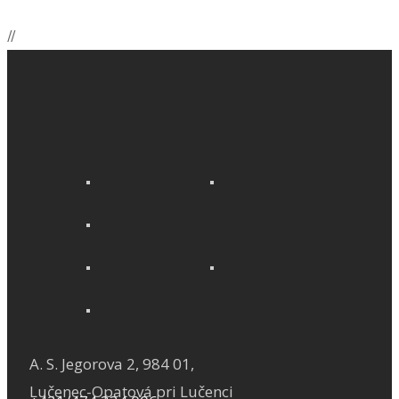
/
/
A. S. Jegorova 2, 984 01,
Lučenec-Opatová pri Lučenci