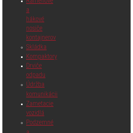
Ramenové
a
hákové
nosiče
kontajnerov
Skládka
Kompaktory
Drviče
odpadu
Údržba
komunikácii
Zametacie
vozidlá
Podzemné
a