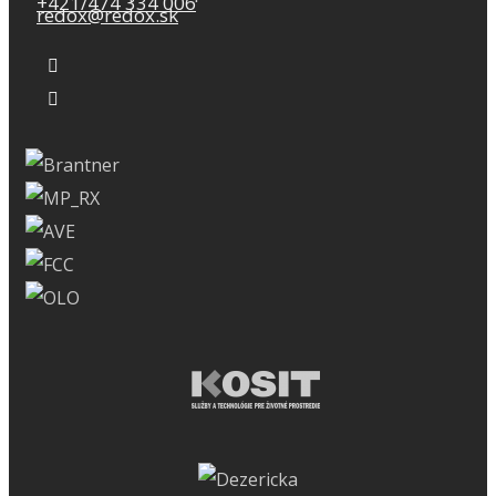
+421/474 334 006
redox@redox.sk