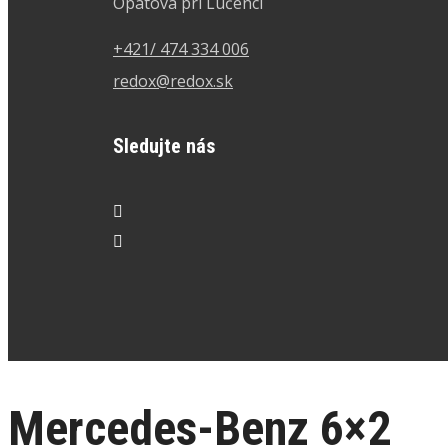
Opatová pri Lučenci
+421/ 474 334 006
redox@redox.sk
Sledujte nás
Mercedes-Benz 6×2