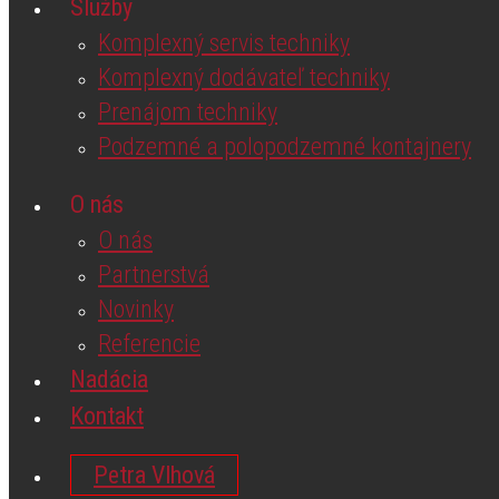
Služby
Podzemné a polopodzemné kontajnery
Partnerstvá
Komplexný servis techniky
O nás
Novinky
O nás
Komplexný dodávateľ techniky
Referencie
Partnerstvá
Prenájom techniky
Nadácia
Novinky
Podzemné a polopodzemné kontajnery
Kontakt
Referencie
Petra Vlhová
O nás
Nadácia
English
O nás
Kontakt
German
Partnerstvá
Novinky
Petra Vlhová
Referencie
English
Nadácia
German
Kontakt
Petra Vlhová