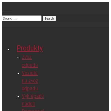
Produkty
Zvoz
odpadu
Vozidlá
na zvoz
odpadu
Vyklápače
nádob