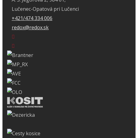
Lučenec-Opatová pri Lučenci
+421/474 334 006
redox@redox.sk