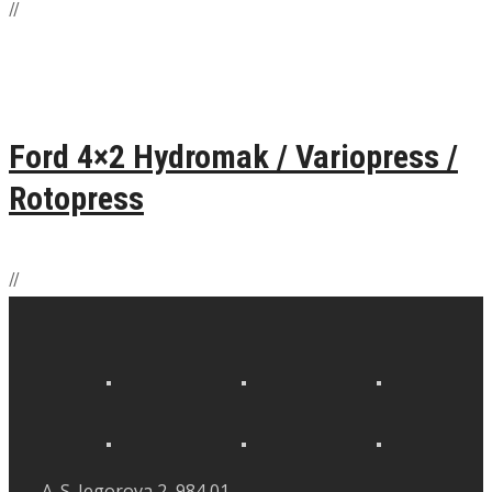
/
/
Ford 4×2 Hydromak / Variopress /
Rotopress
/
/
A. S. Jegorova 2, 984 01,