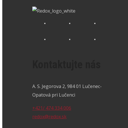
Kontaktujte nás
A. S. Jegorova 2, 984 01 Lučenec-
Opatová pri Lučenci
+421/ 474 334 006
redox@redox.sk