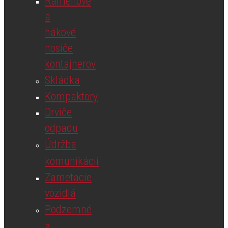
Ramenové
a
hákové
nosiče
kontajnerov
Skládka
Kompaktory
Drviče
odpadu
Údržba
komunikácii
Zametacie
vozidlá
Podzemné
a